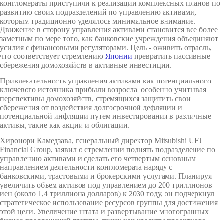
конгломераты приступили к реализации комплексных планов по
развитию своих подразделений по управлению активами,
которым традиционно уделялось минимальное внимание.
Движение в сторону управления активами становится все более
заметным по мере того, как банковские учреждения объединяют
усилия с финансовыми регуляторами. Цель - оживить отрасль,
что соответствует стремлению
Японии
превратить пассивные
сбережения домохозяйств в активные инвестиции.
Привлекательность управления активами как потенциального
ключевого источника прибыли возросла, особенно учитывая
перспективы домохозяйств, стремящихся защитить свои
сбережения от воздействия долгосрочной дефляции и
потенциальной инфляции путем инвестирования в различные
активы, такие как акции и облигации.
Хиронори Камедзава, генеральный директор Mitsubishi UFJ
Financial Group, заявил о стремлении поднять подразделение по
управлению активами и сделать его четвертым основным
направлением деятельности конгломерата наряду с
банковскими, трастовыми и брокерскими услугами. Планируя
увеличить объем активов под управлением до 200 триллионов
иен (около 1,4 триллиона долларов) к 2030 году, он подчеркнул
стратегическое использование ресурсов группы для достижения
этой цели. Увеличение штата и развертывание многогранных