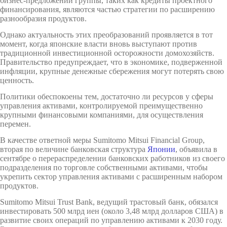
бизнес-предложений группы, таких как кредиты проектного
финансирования, являются частью стратегии по расширению
разнообразия продуктов.
Однако актуальность этих преобразований проявляется в тот
момент, когда японские власти вновь выступают против
традиционной инвестиционной осторожности домохозяйств.
Правительство предупреждает, что в экономике, подверженной
инфляции, крупные денежные сбережения могут потерять свою
ценность.
Политики обеспокоены тем, достаточно ли ресурсов у сферы
управления активами, контролируемой преимущественно
крупными финансовыми компаниями, для осуществления
перемен.
В качестве ответной меры Sumitomo Mitsui Financial Group,
вторая по величине банковская структура
Японии
, объявила в
сентябре о перераспределении банковских работников из своего
подразделения по торговле собственными активами, чтобы
укрепить сектор управления активами с расширенным набором
продуктов.
Sumitomo Mitsui Trust Bank, ведущий трастовый банк, обязался
инвестировать 500 млрд иен (около 3,48 млрд долларов США) в
развитие своих операций по управлению активами к 2030 году.