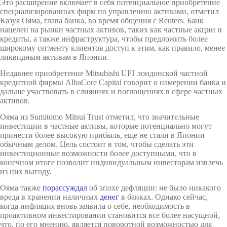
Это расширение включает в себя потенциальное приобретение
специализированных фирм по управлению активами, отметил
Казуя Ояма, глава банка, во время общения с Reuters. Банк
нацелен на рынки частных активов, таких как частные акции и
кредиты, а также инфраструктура, чтобы предложить более
широкому сегменту клиентов доступ к этим, как правило, менее
ликвидным активам в Японии.
Недавнее приобретение Mitsubishi UFJ лондонской частной
кредитной фирмы AlbaCore Capital говорит о намерении банка и
дальше участвовать в слияниях и поглощениях в сфере частных
активов.
Ояма из Sumitomo Mitsui Trust отметил, что значительные
инвестиции в частные активы, которые потенциально могут
принести более высокую прибыль, еще не стали в Японии
обычным делом. Цель состоит в том, чтобы сделать эти
инвестиционные возможности более доступными, что в
конечном итоге позволит индивидуальным инвесторам извлечь
из них выгоду.
Ояма также
порассуждал
об эпохе дефляции: не было никакого
вреда в хранении наличных
денег
в банках. Однако сейчас,
когда инфляция вновь заявила о себе, необходимость в
проактивном инвестировании становится все более насущной,
что, по его мнению, является поворотной возможностью для