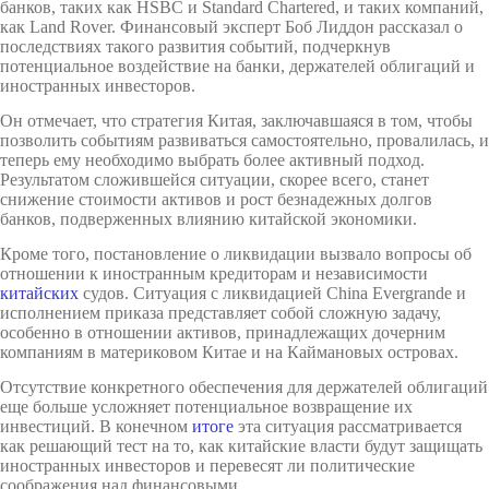
банков, таких как HSBC и Standard Chartered, и таких компаний,
как Land Rover. Финансовый эксперт Боб Лиддон рассказал о
последствиях такого развития событий, подчеркнув
потенциальное воздействие на банки, держателей облигаций и
иностранных инвесторов.
Он отмечает, что стратегия Китая, заключавшаяся в том, чтобы
позволить событиям развиваться самостоятельно, провалилась, и
теперь ему необходимо выбрать более активный подход.
Результатом сложившейся ситуации, скорее всего, станет
снижение стоимости активов и рост безнадежных долгов
банков, подверженных влиянию китайской экономики.
Кроме того, постановление о ликвидации вызвало вопросы об
отношении к иностранным кредиторам и независимости
китайских
судов. Ситуация с ликвидацией China Evergrande и
исполнением приказа представляет собой сложную задачу,
особенно в отношении активов, принадлежащих дочерним
компаниям в материковом Китае и на Каймановых островах.
Отсутствие конкретного обеспечения для держателей облигаций
еще больше усложняет потенциальное возвращение их
инвестиций. В конечном
итоге
эта ситуация рассматривается
как решающий тест на то, как китайские власти будут защищать
иностранных инвесторов и перевесят ли политические
соображения над финансовыми.