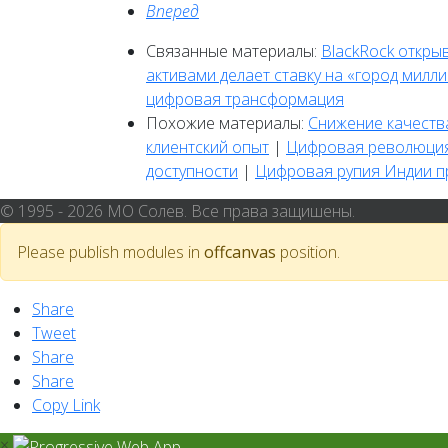
Вперед
Связанные материалы:
BlackRock откры
активами делает ставку на «город милл
цифровая трансформация
Похожие материалы:
Снижение качеств
клиентский опыт
|
Цифровая революция 
доступности
|
Цифровая рупия Индии пр
© 1995 - 2026 МО Солев. Все права защишены.
Please publish modules in
offcanvas
position.
Share
Tweet
Share
Share
Copy Link
×