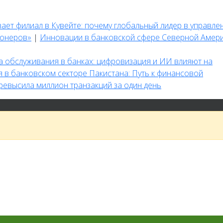
вает филиал в Кувейте: почему глобальный лидер в управле
ионеров»
|
Инновации в банковской сфере Северной Амери
а обслуживания в банках: цифровизация и ИИ влияют на
в банковском секторе Пакистана: Путь к финансовой
евысила миллион транзакций за один день