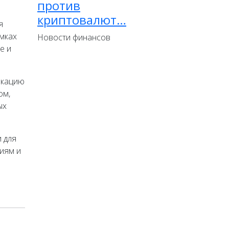
против
криптовалют…
я
мках
Новости финансов
е и
икацию
ом,
ых
 для
иям и