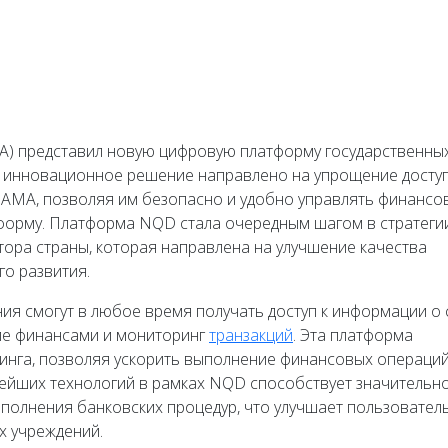
A) представил новую цифровую платформу государственны
то инновационное решение направлено на упрощение досту
 SAMA, позволяя им безопасно и удобно управлять финанс
форму. Платформа NQD стала очередным шагом в стратеги
ора страны, которая направлена на улучшение качества
го развития.
я смогут в любое время получать доступ к информации о 
ние финансами и мониторинг
транзакций
. Эта платформа
инга, позволяя ускорить выполнение финансовых операций
вейших технологий в рамках NQD способствует значительн
олнения банковских процедур, что улучшает пользовател
х учреждений.