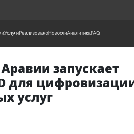
ии
Услуги
Реализовано
Новости
Аналитика
FAQ
 Аравии запускает
D для цифровизаци
ых услуг