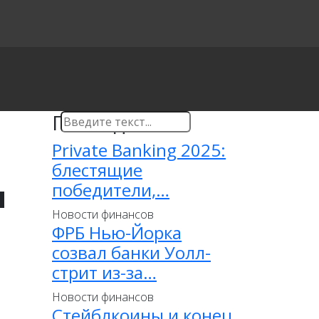
Последнее
Private Banking 2025:
блестящие
и
победители,…
Новости финансов
ФРБ Нью-Йорка
созвал банки Уолл-
стрит из-за…
Новости финансов
Стейблкоины и конец