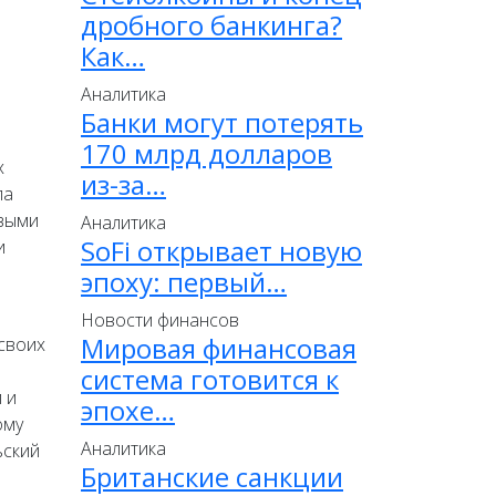
дробного банкинга?
Как…
Аналитика
Банки могут потерять
170 млрд долларов
х
из-за…
па
овыми
Аналитика
SoFi открывает новую
и
эпоху: первый…
Новости финансов
Мировая финансовая
своих
система готовится к
 и
эпохе…
ому
Аналитика
ьский
Британские санкции