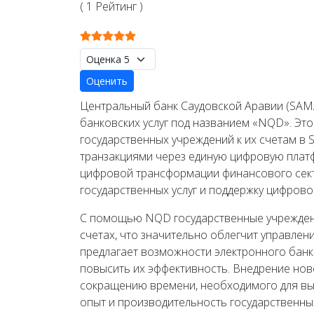
( 1 Рейтинг )
Рейтинг:
5
/
5
Пожалуйста, оцените
Центральный банк Саудовской Аравии (SAM
банковских услуг под названием «NQD». Э
государственных учреждений к их счетам в
транзакциями через единую цифровую плат
цифровой трансформации финансового сект
государственных услуг и поддержку цифрово
С помощью NQD государственные учреждени
счетах, что значительно облегчит управле
предлагает возможности электронного банк
повысить их эффективность. Внедрение но
сокращению времени, необходимого для вып
опыт и производительность государственны