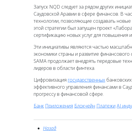
Запуск NQD следует за рядом других иници
Саудовской Аравии в сфере финансов. В час
технологии, позволяющие создавать новые 
этой стратегии был запущен проект «Лабор
сертификацию новых услуг для повышения 
Эти инициативы являются частью масштабно
экономики страны и развитие финансового 
SAMA продолжает внедрять передовые техн
лидеров в области финтеха.
Цифровизация
государственных
банковских
эффективного управления финансами в Сауд
прогрессу в финансовой сфере.
Банк
Приложения
Блокчейн
Платежи
AI инд
Назад