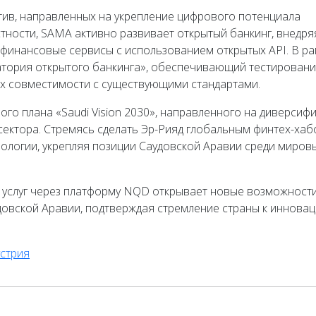
атив, направленных на укрепление цифрового потенциала
тности, SAMA активно развивает открытый банкинг, внедря
финансовые сервисы с использованием открытых API. В ра
атория открытого банкинга», обеспечивающий тестировани
их совместимости с существующими стандартами.
го плана «Saudi Vision 2030», направленного на диверсиф
сектора. Стремясь сделать Эр-Рияд глобальным финтех-хаб
ологии, укрепляя позиции Саудовской Аравии среди миров
 услуг через платформу NQD открывает новые возможности
овской Аравии, подтверждая стремление страны к инновац
устрия