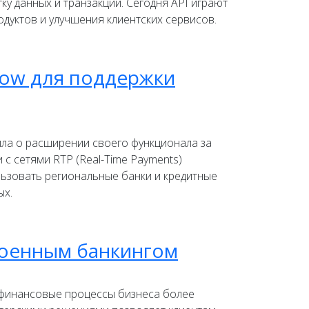
у данных и транзакций. Сегодня API играют
дуктов и улучшения клиентских сервисов.
Now для поддержки
ила о расширении своего функционала за
с сетями RTP (Real-Time Payments)
льзовать региональные банки и кредитные
ых.
роенным банкингом
 финансовые процессы бизнеса более