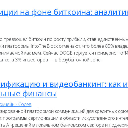
иции на фоне биткоина: аналити
 превзошел биткоин по росту прибыли, став единственным
и платформы IntoTheBlock отмечают, что более 85% владел
инимаемой как мем. Сейчас DOGE торгуется примерно по $0
ытке, а 3% инвесторов — в безубыточной зоне.
ртификацию и видеобанкинг: как 
льные финансы
лизированной платформой коммуникаций для кредитных сою
в: программы сертификации в области искусственного инте
сть AI-решений в локальном банковском секторе и подчерк