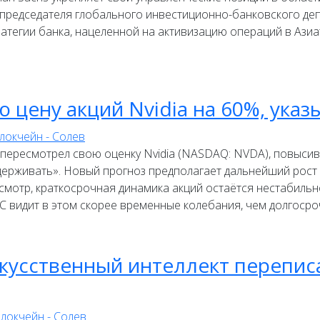
председателя глобального инвестиционно-банковского де
атегии банка, нацеленной на активизацию операций в Ази
цену акций Nvidia на 60%, указ
 пересмотрел свою оценку Nvidia (NASDAQ: NVDA), повысив
удерживать». Новый прогноз предполагает дальнейший рост
мотр, краткосрочная динамика акций остаётся нестабильной
BC видит в этом скорее временные колебания, чем долгосро
искусственный интеллект перепи