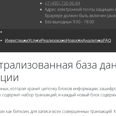
+7 (495) 730-96-84
Адрес электронной почты защищен о
браузере должен быть включен Javasc
Без выходных 9:00 - 18:00
Инвестиции
Услуги
Реализовано
Новости
Аналитика
FAQ
трализованная база да
ации
анных, которая хранит цепочку блоков информации, зашифр
 содержит набор транзакций, и каждый новый блок содержи
ких как биткоин, для записи всех совершенных транзакций.