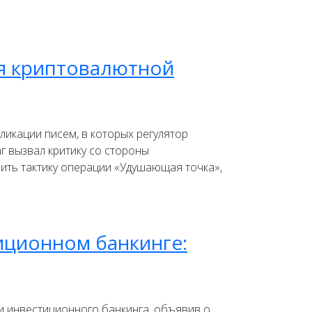
ля криптовалютной
икации писем, в которых регулятор
г вызвал критику со стороны
рить тактику операции «Удушающая точка»,
иционном банкинге:
и инвестиционного банкинга, объявив о