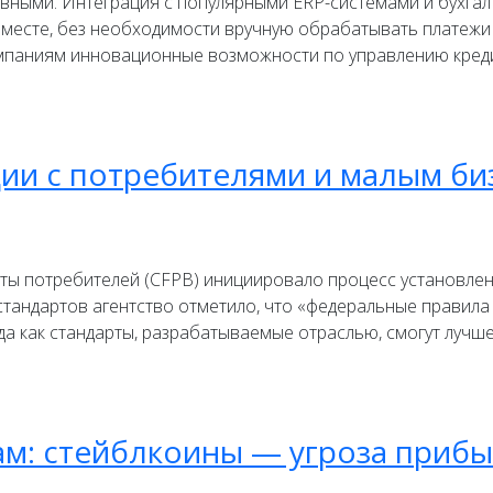
вными. Интеграция с популярными ERP-системами и бухга
есте, без необходимости вручную обрабатывать платежи 
омпаниям инновационные возможности по управлению кре
ции с потребителями и малым б
ты потребителей (CFPB) инициировало процесс установле
 стандартов агентство отметило, что «федеральные правил
гда как стандарты, разрабатываемые отраслью, смогут луч
ам: стейблкоины — угроза прибы