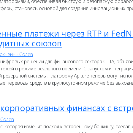
платформами, обеспечивая быструю и безопасную обработк
феры, становясь основой для создания инновационных про
венные платежи через RTP и Fed
едитных союзов
ке цифровых решений для финансового сектора США, объяв
ежей в режиме реального времени. С запуском интеграции 
резервной системы, платформу Apiture теперь могут испо
ые переводы средств в круглосуточном режиме без выходн
 корпоративных финансах с вст
 которая изменит подход к встроенному банкингу, сделав