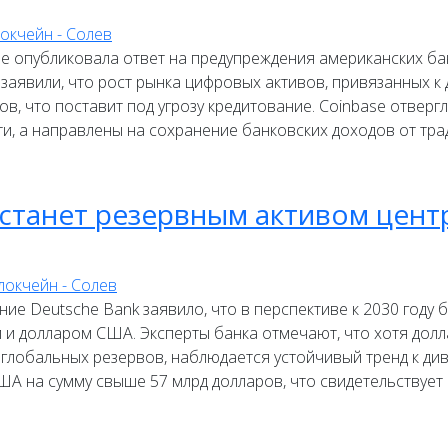
 опубликовала ответ на предупреждения американских бан
заявили, что рост рынка цифровых активов, привязанных к
в, что поставит под угрозу кредитование. Coinbase отвергл
и, а направлены на сохранение банковских доходов от тр
 станет резервным активом цент
 Deutsche Bank заявило, что в перспективе к 2030 году б
м и долларом США. Эксперты банка отмечают, что хотя до
лобальных резервов, наблюдается устойчивый тренд к диве
ША на сумму свыше 57 млрд долларов, что свидетельствует