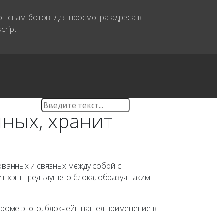
т спам-ботов. Для просмотра адреса в
ript.
нных, хранит
ованных и связных между собой с
т хэш предыдущего блока, образуя таким
 Кроме этого, блокчейн нашел применение в