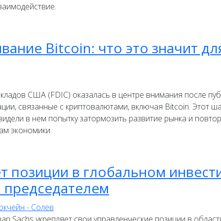
заимодействие.
вание Bitcoin: что это значит д
ладов США (FDIC) оказалась в центре внимания после публ
ии, связанные с криптовалютами, включая Bitcoin. Этот ша
видели в нем попытку затормозить развитие рынка и повто
ам экономики.
ет позиции в глобальном инвест
н председателем
an Sachs укрепляет свои управленческие позиции в област