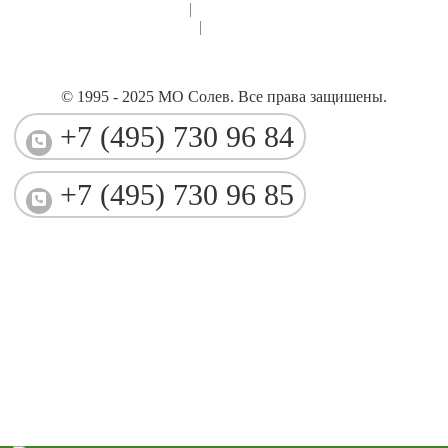
в глобальной торговле
|
Как амбициозный финансовый
стартап не изменил мир
|
Солев заключил соглашение о
сотрудничестве с Российским экспортным центром
© 1995 - 2025 МО Солев. Все права защишены.
+7 (495) 730 96 84
+7 (495) 730 96 85
Share
Tweet
Share
Share
Copy Link
Share
Tweet
Share
Share
Copy Link