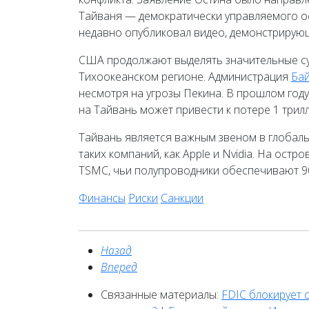
Тайваня — демократически управляемого ос
недавно опубликовал видео, демонстрирую
США продолжают выделять значительные су
Тихоокеанском регионе. Администрация
Ба
несмотря на угрозы Пекина. В прошлом году
на Тайвань может привести к потере 1 трил
Тайвань является важным звеном в глобал
таких компаний, как Apple и Nvidia. На ост
TSMC, чьи полупроводники обеспечивают 90
Финансы
Риски
Санкции
Назад
Вперед
Связанные материалы:
FDIC блокирует о