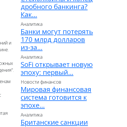
дробного банкинга?
Как…
Аналитика
Банки могут потерять
170 млрд долларов
ний и
из-за…
ине.
Аналитика
SoFi открывает новую
можных
дения".
эпоху: первый…
ленам
Новости финансов
Мировая финансовая
с
система готовится к
эпохе…
итая
Аналитика
Британские санкции