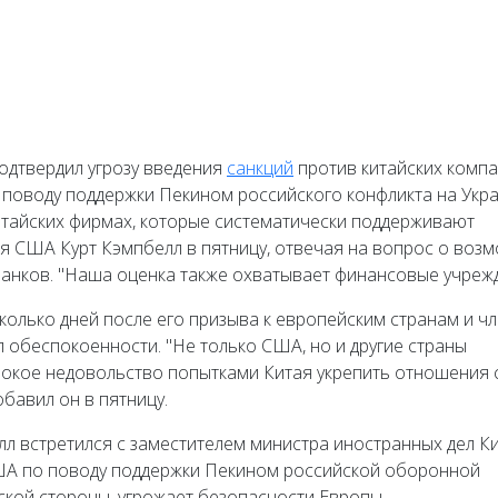
дтвердил угрозу введения
санкций
против китайских компа
 поводу поддержки Пекином российского конфликта на Укра
итайских фирмах, которые систематически поддерживают
ря США Курт Кэмпбелл в пятницу, отвечая на вопрос о воз
 банков. "Наша оценка также охватывает финансовые учреж
колько дней после его призыва к европейским странам и ч
 обеспокоенности. "Не только США, но и другие страны
бокое недовольство попытками Китая укрепить отношения 
бавил он в пятницу.
елл встретился с заместителем министра иностранных дел К
А по поводу поддержки Пекином российской оборонной
кой стороны, угрожает безопасности Европы.