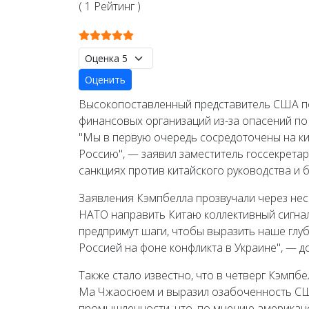
( 1 Рейтинг )
Рейтинг:
5
/
5
Пожалуйста, оцените
Высокопоставленный представитель США по
финансовых организаций из-за опасений по
"Мы в первую очередь сосредоточены на к
Россию", — заявил заместитель госсекрета
санкциях против китайского руководства и
Заявления Кэмпбелла прозвучали через нес
НАТО направить Китаю коллективный сигнал
предпримут шаги, чтобы выразить наше глу
Россией на фоне конфликта в Украине", — до
Также стало известно, что в четверг Кэмпб
Ма Чжаосюем и выразил озабоченность СШ
промышленности, что, по мнению американс