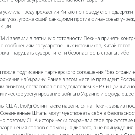
 усилила предупреждения Китаю по поводу его поддержки
здал указ, угрожающий санкциями против финансовых учреж
кции.
СМИ заявили в пятницу о готовности Пекина принять контр
По сообщениям государственных источников, Китай готов
лжат нарушать суверенитет и безопасность страны либо
й после подписания партнерского соглашения "без огранич
торжения на Украину. Ранее в этом месяце президент Росси
ым визитом, согласовав с председателем КНР Си Цзиньпин
литическое урегулирование войны в Украине и осуждающее
ы США Ллойд Остин также нацелился на Пекин, заявив пос
 "Соединенные Штаты могут чувствовать себя в безопаснос
нно поэтому США исторически сохраняли свое присутствие 
 разрешения споров с помощью диалога, а не принуждения
ено против Китая, осуществлявшего учения "наказания" во