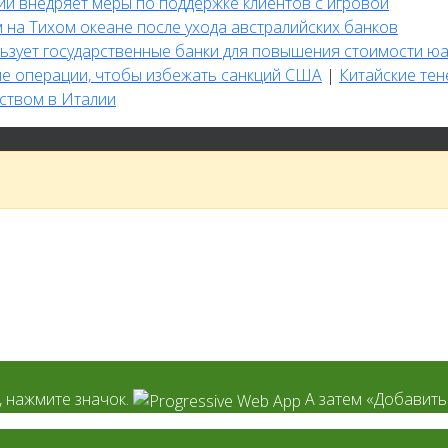
ии внедряет меры по поддержке клиентов с игровой
м на Тихом океане после ухода австралийских банков
льзует государственные банки для повышения стоимости ю
ие операции, чтобы избежать санкций США
|
Китайские те
ством в Италии
, нажмите значок.
А затем «Добавить 