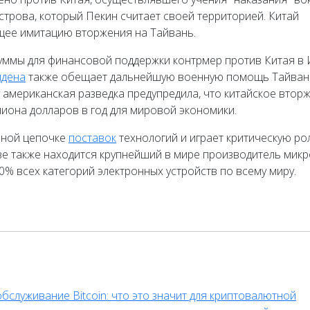
трова, который Пекин считает своей территорией. Китай
щее имитацию вторжения на Тайвань.
ммы для финансовой поддержки контрмер против Китая в 
йдена
также обещает дальнейшую военную помощь Тайван
 американская разведка предупредила, что китайское втор
лиона долларов в год для мировой экономики.
ьной цепочке
поставок
технологий и играет критическую ро
рове также находится крупнейший в мире производитель мик
% всех категорий электронных устройств по всему миру.
бслуживание Bitcoin: что это значит для криптовалютной