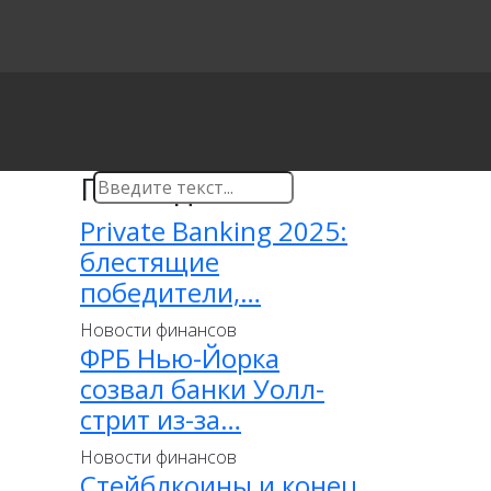
Последнее
Private Banking 2025:
блестящие
победители,…
Новости финансов
ФРБ Нью-Йорка
созвал банки Уолл-
стрит из-за…
Новости финансов
Стейблкоины и конец