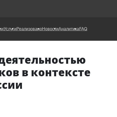
ии
Услуги
Реализовано
Новости
Аналитика
FAQ
 деятельностью
ков в контексте
ссии