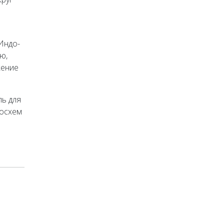
Индо-
ю,
жение
ль для
росхем