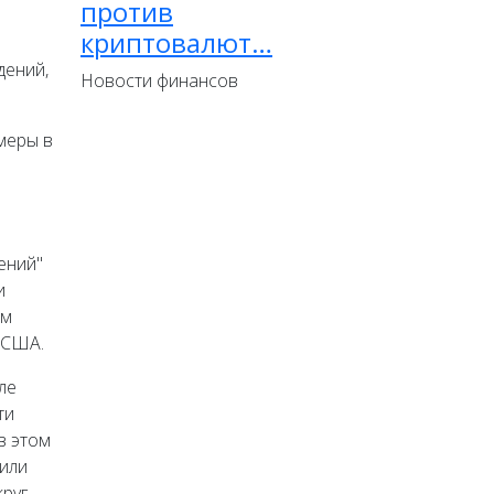
против
криптовалют…
дений,
Новости финансов
меры в
ений"
и
ом
 США.
ле
ти
в этом
 или
круг