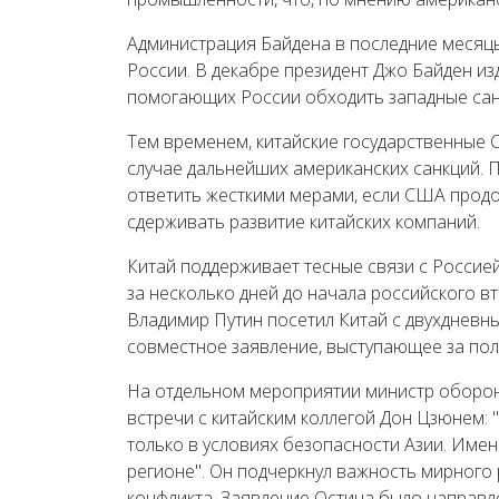
Администрация Байдена в последние месяцы
России. В декабре президент Джо Байден и
помогающих России обходить западные сан
Тем временем, китайские государственные 
случае дальнейших американских санкций. 
ответить жесткими мерами, если США продо
сдерживать развитие китайских компаний.
Китай поддерживает тесные связи с Россие
за несколько дней до начала российского в
Владимир Путин посетил Китай с двухдневн
совместное заявление, выступающее за по
На отдельном мероприятии министр оборон
встречи с китайским коллегой Дон Цзюнем:
только в условиях безопасности Азии. Име
регионе". Он подчеркнул важность мирного
конфликта. Заявление Остина было направл