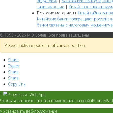
индустрии?
|
Банковский сектор Ирланд
зависимостью
|
Китай заполняет вакуу
Похожие материалы:
Китай тайно испо
Китайские банки прекращают российск
банки связаны с налоговым мошенниче
© 1995 - 2026 МО Солев. Все права защишены.
Please publish modules in
offcanvas
position.
Share
Tweet
Share
Share
Copy Link
×
Чтобы установить это веб-приложение на свой iPhone/iPad
×
Установить веб-приложение