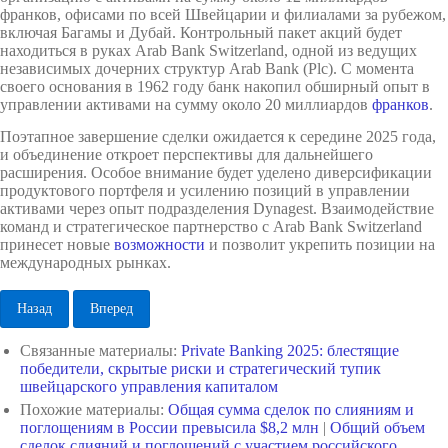
франков, офисами по всей Швейцарии и филиалами за рубежом,
включая Багамы и Дубай. Контрольный пакет акций будет
находиться в руках Arab Bank Switzerland, одной из ведущих
независимых дочерних структур Arab Bank (Plc). С момента
своего основания в 1962 году банк накопил обширный опыт в
управлении активами на сумму около 20 миллиардов
франков
.
Поэтапное завершение сделки ожидается к середине 2025 года,
и объединение откроет перспективы для дальнейшего
расширения. Особое внимание будет уделено диверсификации
продуктового портфеля и усилению позиций в управлении
активами через опыт подразделения Dynagest. Взаимодействие
команд и стратегическое партнерство с Arab Bank Switzerland
принесет новые
возможности
и позволит укрепить позиции на
международных рынках.
Назад
Вперед
Связанные материалы:
Private Banking 2025: блестящие
победители, скрытые риски и стратегический тупик
швейцарского управления капиталом
Похожие материалы:
Общая сумма сделок по слияниям и
поглощениям в России превысила $8,2 млн
|
Общий объем
сделок слияний и поглощений с участием российского