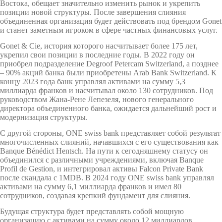
Востока, обещает значительно изменить рынок и укрепить
позиции новой структуры. После завершения слияния
объединенная организация будет действовать под брендом Gonet
и станет заметным игроком в сфере частных финансовых услуг.
Gonet & Cie, история которого насчитывает более 175 лет,
укрепил свои позиции в последние годы. В 2022 году он
приобрел подразделение Degroof Petercam Switzerland, а позднее
– 90% акций банка были приобретены Arab Bank Switzerland. К
концу 2023 года банк управлял активами на сумму 5,3
миллиарда франков и насчитывал около 130 сотрудников. Под
руководством Жана-Рене Лепезеля, нового генерального
директора объединенного банка, ожидается дальнейший рост и
модернизация структуры.
С другой стороны, ONE swiss bank представляет собой результат
многочисленных слияний, начавшихся с его существования как
Banque Bénédict Hentsch. На пути к сегодняшнему статусу он
объединился с различными учреждениями, включая Banque
Profil de Gestion, и интегрировал активы Falcon Private Bank
после скандала с 1MDB. В 2024 году ONE swiss bank управлял
активами на сумму 6,1 миллиарда франков и имел 80
сотрудников, создавая крепкий фундамент для слияния.
Будущая структура будет представлять собой мощную
организацию с активами на сумму около 12 миллиардов