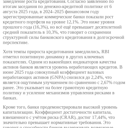
замедление роста кредитования. Согласно заявлению по
итогам заседания по денежно-кредитной политике от 6
августа 2025 года, в 2024–2025 финансовом году
зарегистрированные коммерческие банки показали рост
кредитного портфеля на уровне 12,1%. Это ниже уровня
прошлого года (16,3%), но всё ещё превышает десятилетний
средний показатель в 10,3%, что говорит о сохранении
структурной силы банковского кредитования в долгосрочной
перспективе.
Хотя темпы прироста кредитования замедлились, RBI
отметил позитивную динамику в других ключевых
показателях. Одним из важнейших индикаторов качества
активов банков является уровень неработающих кредитов. В
июне 2025 года совокупный коэффициент валовых
неработающих активов (GNPA) снизился до 2,24%, что
является ощутимым улучшением по сравнению с 2,67% годом
ранее. Это указывает на более грамотную кредитную
политику и усиление механизмов управления рисками в
банках.
Кроме того, банки продемонстрировали высокий уровень
капитализации. Коэффициент достаточности капитала,
взвешенного с учётом риска (CRAR), достиг 17,44%, что
значительно превышает нормативные требования. Это
говорит о способности банков выдерживать возможные