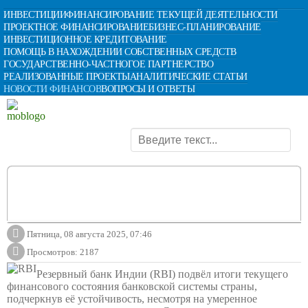
ИНВЕСТИЦИИ
ФИНАНСИРОВАНИЕ ТЕКУЩЕЙ ДЕЯТЕЛЬНОСТИ
ПРОЕКТНОЕ ФИНАНСИРОВАНИЕ
БИЗНЕС-ПЛАНИРОВАНИЕ
ИНВЕСТИЦИОННОЕ КРЕДИТОВАНИЕ
ПОМОЩЬ В НАХОЖДЕНИИ СОБСТВЕННЫХ СРЕДСТВ
ГОСУДАРСТВЕННО-ЧАСТНОГОЕ ПАРТНЕРСТВО
РЕАЛИЗОВАННЫЕ ПРОЕКТЫ
АНАЛИТИЧЕСКИЕ СТАТЬИ
НОВОСТИ ФИНАНСОВ
ВОПРОСЫ И ОТВЕТЫ
Банковский сектор Индии демонстрирует
устойчивость на фоне замедления роста
кредитования
Пятница, 08 августа 2025, 07:46
Просмотров: 2187
Резервный банк Индии (RBI) подвёл итоги текущего
финансового состояния банковской системы страны,
подчеркнув её устойчивость, несмотря на умеренное