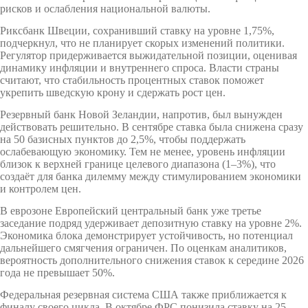
рисков и ослабления национальной валюты.
Риксбанк Швеции, сохранивший ставку на уровне 1,75%,
подчеркнул, что не планирует скорых изменений политики.
Регулятор придерживается выжидательной позиции, оценивая
динамику инфляции и внутреннего спроса. Власти страны
считают, что стабильность процентных ставок поможет
укрепить шведскую крону и сдержать рост цен.
Резервный банк Новой Зеландии, напротив, был вынужден
действовать решительно. В сентябре ставка была снижена сразу
на 50 базисных пунктов до 2,5%, чтобы поддержать
ослабевающую экономику. Тем не менее, уровень инфляции
близок к верхней границе целевого диапазона (1–3%), что
создаёт для банка дилемму между стимулированием экономики
и контролем цен.
В еврозоне Европейский центральный банк уже третье
заседание подряд удерживает депозитную ставку на уровне 2%.
Экономика блока демонстрирует устойчивость, но потенциал
дальнейшего смягчения ограничен. По оценкам аналитиков,
вероятность дополнительного снижения ставок к середине 2026
года не превышает 50%.
Федеральная резервная система США также приближается к
финалу своего цикла. В октябре ФРС понизила ставку на 25