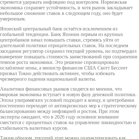
стремится удержать инфляцию под контролем. Норвежская
экономика сохраняет устойчивость, и хотя рынок закладывает
небольшое снижение ставок в следующем году, оно будет
умеренным.
Японский центральный банк остаётся исключением из
глобальной тенденции. Банк Японии первым из крупных
центробанков начал повышать ставки, стремясь уйти от
длительной политики отрицательных ставок. На последнем
заседании регулятор сохранил текущий уровень, но подтвердил
намерение повышать стоимость заимствований при сохранении
темпов роста экономики. Это решение спровоцировало
ослабление иены, а министр финансов США Скотт Бессент
призвал Токио действовать активнее, чтобы избежать
чрезмерного падения национальной валюты.
Аналитики финансовых рынков сходятся во мнении, что
мировая экономика вступает в новую фазу денежной политики.
Эпоха ультрамягких условий подходит к концу, и центробанки
постепенно переходят от антикризисных мер к стратегическому
балансированию между инфляцией и ростом. При этом
эксперты ожидают, что в 2026 году основное внимание
сместится с процентных ставок на управление ликвидностью и
стабильность валютных курсов.
Таким образом, текущий этап можно охарактеризовать как