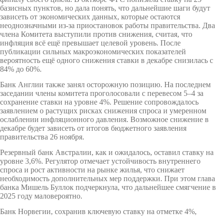
базисных пунктов, но дала понять, что дальнейшие шаги будут
зависеть от экономических данных, которые остаются
неоднозначными из-за приостановок работы правительства. Два
члена Комитета выступили против снижения, считая, что
инфляция всё ещё превышает целевой уровень. После
публикации сильных макроэкономических показателей
вероятность ещё одного снижения ставки в декабре снизилась с
84% до 60%.
Банк Англии также занял осторожную позицию. На последнем
заседании члены комитета проголосовали с перевесом 5–4 за
сохранение ставки на уровне 4%. Решение сопровождалось
заявлением о растущих рисках снижения спроса и умеренном
ослаблении инфляционного давления. Возможное снижение в
декабре будет зависеть от итогов бюджетного заявления
правительства 26 ноября.
Резервный банк Австралии, как и ожидалось, оставил ставку на
уровне 3,6%. Регулятор отмечает устойчивость внутреннего
спроса и рост активности на рынке жилья, что снижает
необходимость дополнительных мер поддержки. При этом глава
банка Мишель Буллок подчеркнула, что дальнейшее смягчение в
2025 году маловероятно.
Банк Норвегии, сохранив ключевую ставку на отметке 4%,