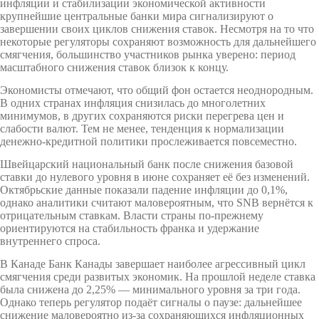
инфляции и стабилизации экономической активности
крупнейшие центральные банки мира сигнализируют о
завершении своих циклов снижения ставок. Несмотря на то что
некоторые регуляторы сохраняют возможность для дальнейшего
смягчения, большинство участников рынка уверено: период
масштабного снижения ставок близок к концу.
Экономисты отмечают, что общий фон остается неоднородным.
В одних странах инфляция снизилась до многолетних
минимумов, в других сохраняются риски перегрева цен и
слабости валют. Тем не менее, тенденция к нормализации
денежно-кредитной политики прослеживается повсеместно.
Швейцарский национальный банк после снижения базовой
ставки до нулевого уровня в июне сохраняет её без изменений.
Октябрьские данные показали падение инфляции до 0,1%,
однако аналитики считают маловероятным, что SNB вернётся к
отрицательным ставкам. Власти страны по-прежнему
ориентируются на стабильность франка и удержание
внутреннего спроса.
В Канаде Банк Канады завершает наиболее агрессивный цикл
смягчения среди развитых экономик. На прошлой неделе ставка
была снижена до 2,25% — минимального уровня за три года.
Однако теперь регулятор подаёт сигналы о паузе: дальнейшее
снижение маловероятно из-за сохраняющихся инфляционных