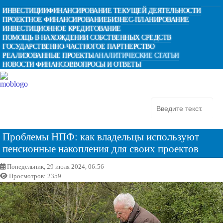
ИНВЕСТИЦИИ
ФИНАНСИРОВАНИЕ ТЕКУЩЕЙ ДЕЯТЕЛЬНОСТИ
ПРОЕКТНОЕ ФИНАНСИРОВАНИЕ
БИЗНЕС-ПЛАНИРОВАНИЕ
ИНВЕСТИЦИОННОЕ КРЕДИТОВАНИЕ
ПОМОЩЬ В НАХОЖДЕНИИ СОБСТВЕННЫХ СРЕДСТВ
ГОСУДАРСТВЕННО-ЧАСТНОГОЕ ПАРТНЕРСТВО
РЕАЛИЗОВАННЫЕ ПРОЕКТЫ
АНАЛИТИЧЕСКИЕ СТАТЬИ
НОВОСТИ ФИНАНСОВ
ВОПРОСЫ И ОТВЕТЫ
Проблемы НПФ: как владельцы используют
пенсионные накопления для своих проектов
Понедельник, 29 июля 2024, 06:56
Просмотров: 2359