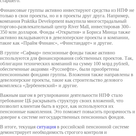
старшего.
Финансовые группы активно инвестируют средства из НПФ не
только в свои проекты, но и в проекты друг друга. Например,
компания Praktika Development выкупила многострадальный
торгово-развлекательный центр River Mall, инвестировав 300–
350 млн долларов. Фонды «Открытия» и Бориса Минца также
активно вкладываются в девелоперские проекты и компании,
такие как «Прайм Финанс», «Финстандарт» и другие.
В группе «Сафмар» пенсионные фонды также активно
используются для финансирования собственных проектов. Так,
облигации технических компаний на сумму 100 млрд рублей,
обеспеченные акциями «Русснефти», были приобретены
пенсионными фондами группы. Вложения также направлены в
девелоперские проекты, такие как строительство делового
комплекса «Дербеневский» и другие.
Важным шагом в регулировании деятельности НПФ стало
требование ЦБ раскрывать структуру своих вложений, что
позволит клиентам быть в курсе, как используются их
пенсионные накопления. Это поможет повысить прозрачность и
доверие к системе негосударственных пенсионных фондов.
В итоге, текущая
ситуация
в российской пенсионной системе
демонстрирует необходимость строгого контроля и