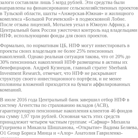
залоги составляли лишь 5 млрд рублей. Эти средства были
направлены на финансирование сельскохозяйственных проектов
в Тульской области, шахты «Анжерская-Южная» и жилищного
комплекса «Большой Рогачевский» в подмосковной Лобне.
После отзыва лицензий, Мотылев уехал в Южную Африку, а
Центральный банк России ужесточил контроль над владельцами
НПФ, использующими фонды для своих проектов.
Формально, по нормативам ЦБ, НПФ могут инвестировать в
проекты своих владельцев не более 25% пенсионных
накоплений. Однако реальная ситуация такова, что от 20% до
30% пенсионных накоплений НПФ размещены в активы их
бенефициаров. Андрей Кузнецов, главный стратег Sberbank
Investment Research, отмечает, что НПФ не раскрывают
структуру своего инвестиционного портфеля, и не менее
половины вложений приходится на бумаги аффилированных
компаний.
В июле 2016 года Центральный банк завершил отбор НПФ в
систему Агентства по страхованию вкладов (АСВ),
гарантирующую пенсионные накопления клиентов 46 фондов
на сумму 1,97 трлн рублей. Основная часть этих средств
принадлежит четырем частным группам: «Сафмар» Михаила
Гуцериева и Микаила Шишханова, «Открытие» Вадима Беляева,
O1 Group Бориса Минца и «Алор» Анатолия Гавриленко-